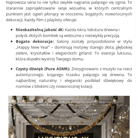
Najnowsza seria to nie tylko zwykłe nagrania palącego się ognia. To
starannie zaprojektowane sesje wizualne, w których centralnym
punktem jest ogień płonący w otoczeniu bogatych, noworocznych
dekoracji. Każdy film z playlisty oferuje:
Nieskazitelną jakość 4K:
Każda iskra, tekstura drewna i
połysk złotych bombek są widoczne z niezwykłą precyzją.
Bogate dekoracje:
Salony zostały przyozdobione w stylu
„Happy New Year” – dominują motywy starego złota, głębokiej
zieleni, kryształów i eleganckich girland. To esencja luksusu,
która dopełni wystrój Twojego domu.
Czysty dźwięk (Pure ASMR):
Zrezygnowano z muzyki na rzecz
autentycznego, kojącego trzasku palącego się drewna. To
najbardziej naturalny i elegancki podkład dźwiękowy do
rozmów z bliskimi czy noworocznej kolacji.