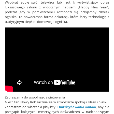
Wyobraź sobie swój telewizor lub rzutnik wyświetlający obraz
luksusowego salonu z widocznym napisem „Happy New Year”,
podczas gdy w pomieszczeniu rozchodzi się przyjemny dźwięk
ogniska. To nowoczesna forma dekoracji, która łączy technologię z
tradycyjnym ciepłem domowego ogniska.
Zapraszamy do wspólnego świętowania
Niech ten Nowy Rok zacznie się w atmosferze spokoju, klasy i blasku.
Zapraszam do włączenia playlisty i
subskrybowania kanału
, aby nie
przegapić kolejnych immersyjnych doświadczeń w nadchodzącym