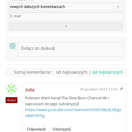
Sortuj komentarze::
od najnowszych
|
od najstarszych
Julia
29 grudzień 2025 17:43
Polecam Wam kanał The Slow Burn Channel 4K i
Autor
zapraszam do jego subskrypcji!
https://www.youtube.com/channel/UCKtEIU8yQU2bgs
o8NXY07rg
Odpowiedz
-
Udostępnij