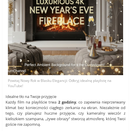
Powitaj Nowy Rok w Blasku Elegancji: Odkryj idealną playlistę na
YouTube!
Idealne tło na Twoje przyjęcie
Każdy film na playliście trwa
2 godziny
, co zapewnia nieprzerwany
klimat bez konieczności ciągłego zerkania na ekran. Niezależnie od
tego, czy planujesz huczne przyjęcie, czy kameralny wieczór z
kieliszkiem szampana, „żywe obrazy” stworzą atmosferę, której Twoi
goście nie zapomną.