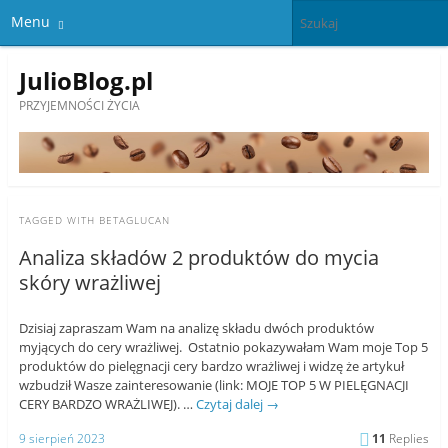
Menu
JulioBlog.pl
PRZYJEMNOŚCI ŻYCIA
TAGGED WITH
BETAGLUCAN
Analiza składów 2 produktów do mycia
skóry wrażliwej
Dzisiaj zapraszam Wam na analizę składu dwóch produktów
myjących do cery wrażliwej. Ostatnio pokazywałam Wam moje Top 5
produktów do pielęgnacji cery bardzo wrażliwej i widzę że artykuł
wzbudził Wasze zainteresowanie (link: MOJE TOP 5 W PIELĘGNACJI
CERY BARDZO WRAŻLIWEJ). …
Czytaj dalej
→
9 sierpień 2023
11
Replies